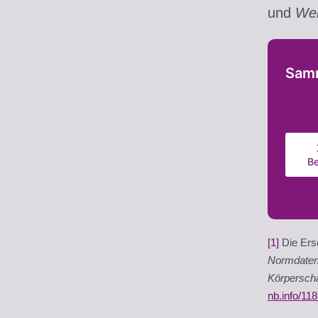
und
We
Sam
B
[1]
Die Ers
Normdaten 
Körpersch
nb.info/11