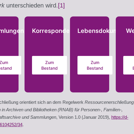
rk
unterschieden wird.
[1]
mlungen
Korrespondenzen
Lebensdokumente
We
Zum
Zum
Zum
estand
Bestand
Bestand
chließung orientiert sich an dem Regelwerk
Ressourcenerschließung
in Archiven und Bibliotheken (RNAB) für Personen-, Familien-,
aftsarchive und Sammlungen
, Version 1.0 (Januar 2019),
https://d-
86104252/34
.