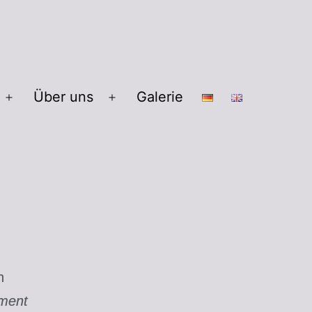
Über uns
Galerie
n
ment