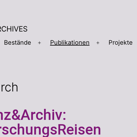
RCHIVES
Bestände
Publikationen
Projekte
arch
nz&Archiv:
rschungsReisen