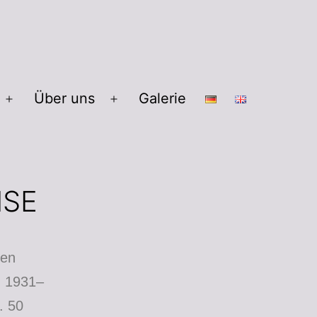
Über uns
Galerie
NSE
den
, 1931–
. 50