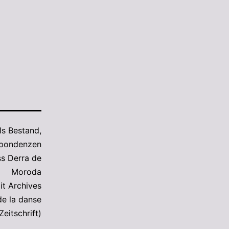
als
Bestand
,
spondenzen
s Derra de
Moroda
it
Archives
de la danse
Zeitschrift)