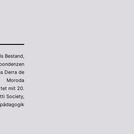
als
Bestand
,
spondenzen
s Derra de
Moroda
tet mit
20.
ti Society
,
pädagogik