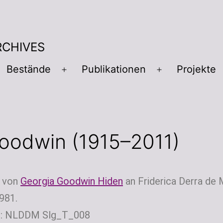
RCHIVES
Bestände
Publikationen
Projekte
oodwin (1915–2011)
e von
Georgia Goodwin Hiden
an Friderica Derra de
981.
ur: NLDDM Slg_T_008