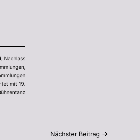
d
,
Nachlass
mmlungen
,
ammlungen
rtet mit
19.
Bühnentanz
Nächster Beitrag