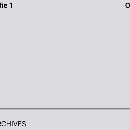
ie 1
O
RCHIVES