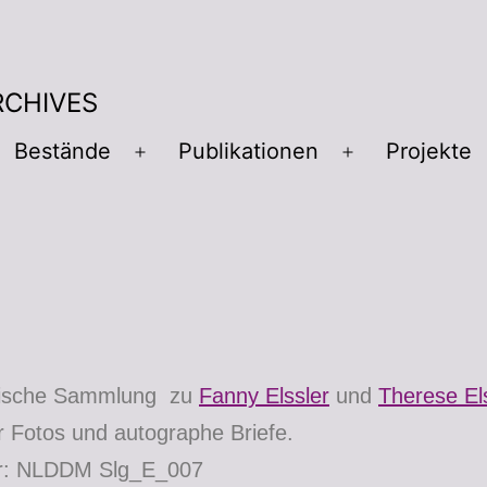
RCHIVES
Bestände
Publikationen
Projekte
ische Sammlung zu
Fanny Elssler
und
Therese El
r Fotos und autographe Briefe.
ur: NLDDM Slg_E_007