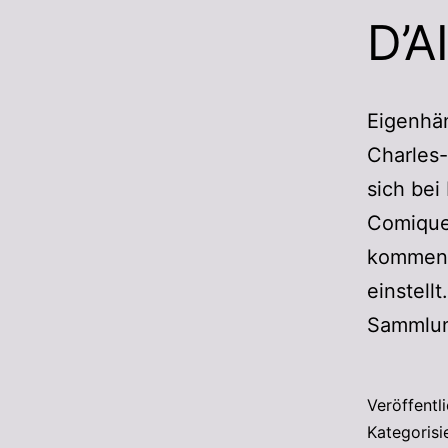
D’A
Eigenhän
Charles-
sich bei
Comique 
kommende
einstell
Sammlung
Veröffentl
Kategorisi