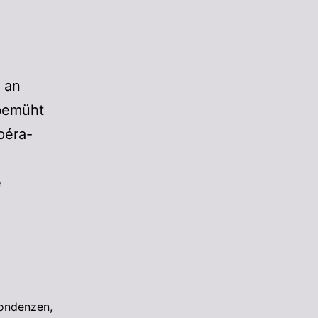
e an
 bemüht
péra-
e
ondenzen
,