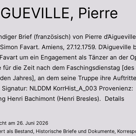
IGUEVILLE, Pierre
diger Brief (französisch) von Pierre d’Aiguevill
Simon Favart. Amiens, 27.12.1759. D’Aigueville
 Favart um ein Engagement als Tänzer an der O
für die Zeit nach dem Faschingsdienstag [des
n Jahres], an dem seine Truppe ihre Auftritt
t. Signatur: NLDDM KorrHist_A_003 Provenienz:
 Henri Bachimont (Henri Bresles). Details
icht am
26. Juni 2026
ert als
Bestand
,
Historische Briefe und Dokumente
,
Korresp