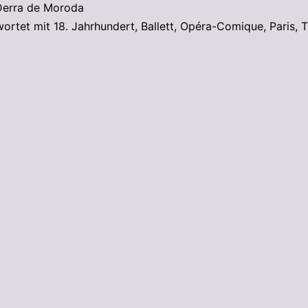
Derra de Moroda
wortet mit
18. Jahrhundert
,
Ballett
,
Opéra-Comique
,
Paris
,
T