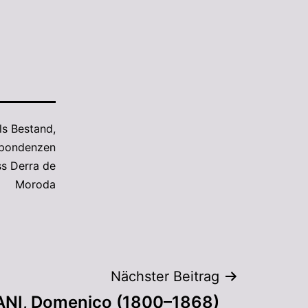
als
Bestand
,
spondenzen
s Derra de
Moroda
Nächster Beitrag
NI, Domenico (1800–1868)