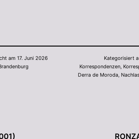
icht am
17. Juni 2026
Kategorisiert 
 Brandenburg
Korrespondenzen
,
Korre
Derra de Moroda
,
Nachlas
001)
RONZA