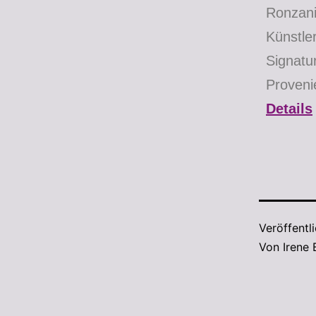
Ronzani
Künstle
Signat
Proven
Details
Veröffentl
Von
Irene