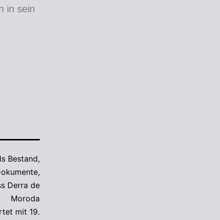
 in sein
als
Bestand
,
 Dokumente
,
s Derra de
Moroda
rtet mit
19.