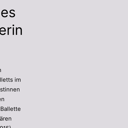
des
erin
n
letts im
istinnen
en
Ballette
ären