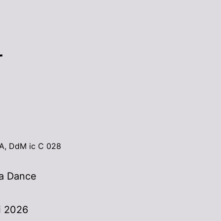
r
DA, DdM ic C 028
da Dance
i 2026