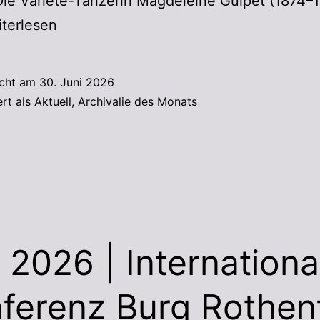
Die Varieté-Tänzerin Magdeleine Guipet (1874–1
terlesen
icht am
30. Juni 2026
ert als
Aktuell
,
Archivalie des Monats
 2026 | Internationa
ferenz Burg Rothen