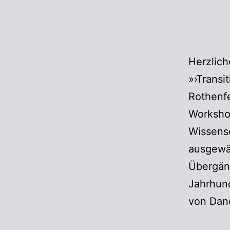
Herzlic
»›Transi
Rothenfe
Worksho
Wissensc
ausgewä
Übergän
Jahrhund
von Dan