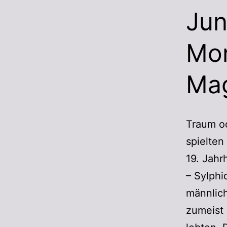
Jun
Mon
Mag
Traum od
spielten
19. Jahr
– Sylphi
männlich
zumeist