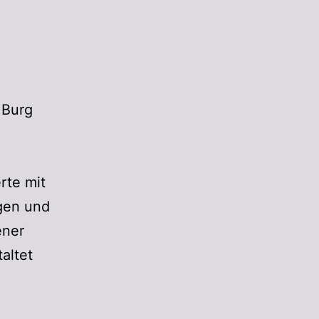
 Burg
rte mit
gen und
ener
altet