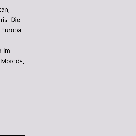
tan,
ris. Die
 Europa
h im
e Moroda,