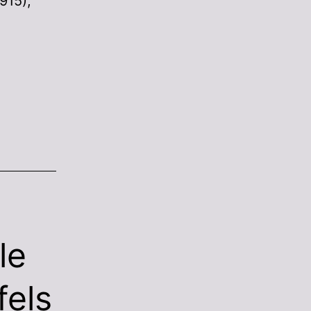
915),
le
fels